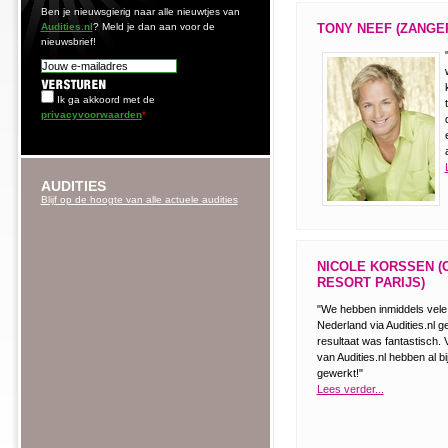
Ben je nieuwsgierig naar alle nieuwtjes van
Audities.nl
? Meld je dan aan voor de
TONY NEEF (ZANGE
nieuwsbrief!
Ik ga akkoord met de
privacyvoorwaarden
*
AUDITIES
Blijf op de hoogte van alle actuele audities
NICOLE KORSSEN (
RESORT PARIJS)
"We hebben inmiddels vele
Nederland via Audities.nl g
resultaat was fantastisch. 
van Audities.nl hebben al bi
gewerkt!"
Lees verder...