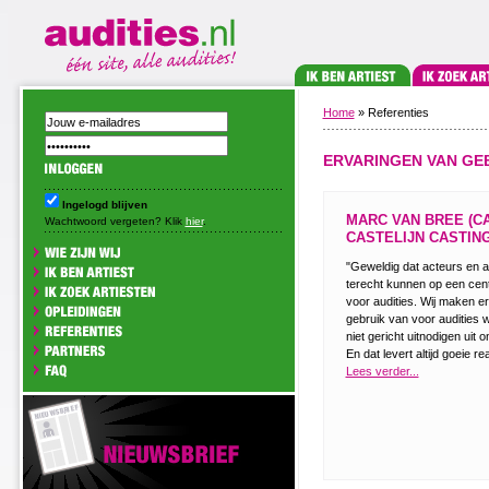
Home
» Referenties
ERVARINGEN VAN GE
Ingelogd blijven
MARC VAN BREE (C
Wachtwoord vergeten? Klik
hier
.
CASTELIJN CASTING
"Geweldig dat acteurs en a
terecht kunnen op een cent
voor audities. Wij maken e
gebruik van voor audities
niet gericht uitnodigen uit 
En dat levert altijd goeie re
Lees verder...