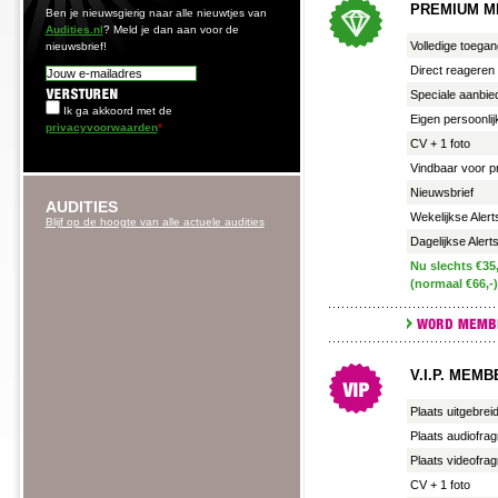
PREMIUM 
Ben je nieuwsgierig naar alle nieuwtjes van
Audities.nl
? Meld je dan aan voor de
Volledige toegang
nieuwsbrief!
Direct reageren 
Speciale aanbie
Ik ga akkoord met de
Eigen persoonlij
privacyvoorwaarden
*
CV + 1 foto
Vindbaar voor p
Nieuwsbrief
AUDITIES
Wekelijkse Alerts
Blijf op de hoogte van alle actuele audities
Dagelijkse Alerts
Nu slechts €35,
(normaal €66,-)
V.I.P. MEMB
Plaats uitgebreid
Plaats audiofra
Plaats videofra
CV + 1 foto