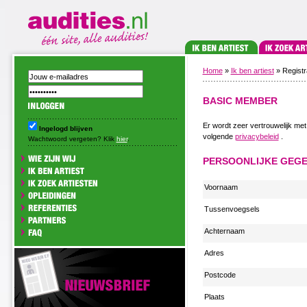
Home
»
Ik ben artiest
» Registra
BASIC MEMBER
Er wordt zeer vertrouwelijk me
Ingelogd blijven
volgende
privacybeleid
.
Wachtwoord vergeten? Klik
hier
.
PERSOONLIJKE GEG
Voornaam
Tussenvoegsels
Achternaam
Adres
Postcode
Plaats