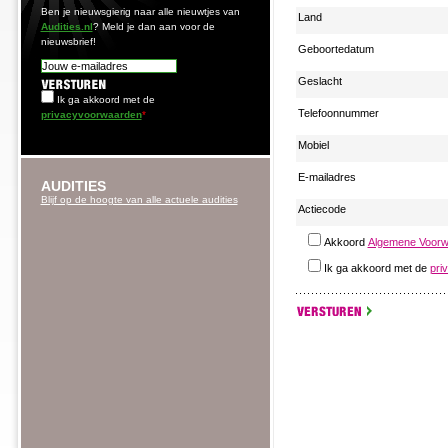
Ben je nieuwsgierig naar alle nieuwtjes van
Land
Audities.nl
? Meld je dan aan voor de
nieuwsbrief!
Geboortedatum
Geslacht
Ik ga akkoord met de
Telefoonnummer
privacyvoorwaarden
*
Mobiel
E-mailadres
AUDITIES
Blijf op de hoogte van alle actuele audities
Actiecode
Akkoord
Algemene Voorw
Ik ga akkoord met de
pri