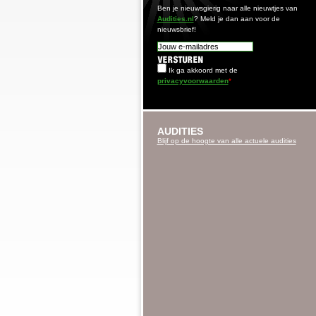
Ben je nieuwsgierig naar alle nieuwtjes van
Audities.nl
? Meld je dan aan voor de
nieuwsbrief!
Ik ga akkoord met de
privacyvoorwaarden
*
AUDITIES
Blijf op de hoogte van alle actuele audities