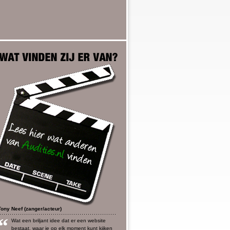
Tony Neef (zanger/acteur)
“
Wat een briljant idee dat er een website
bestaat, waar je op elk moment kunt kijken