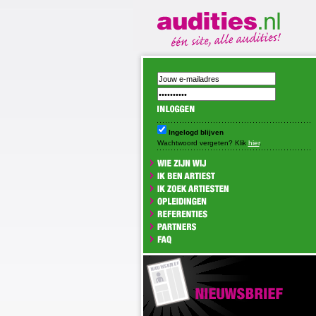
Ingelogd blijven
Wachtwoord vergeten? Klik
hier
.