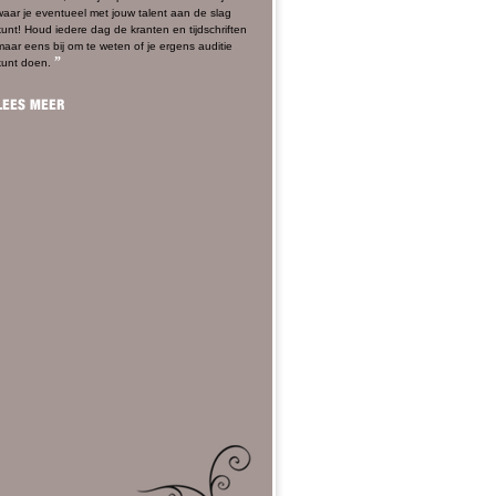
waar je eventueel met jouw talent aan de slag
kunt! Houd iedere dag de kranten en tijdschriften
maar eens bij om te weten of je ergens auditie
”
kunt doen.