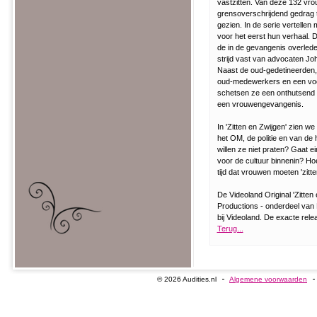
vastzitten. Van deze 132 vr
grensoverschrijdend gedrag 
gezien. In de serie vertelle
voor het eerst hun verhaal. 
de in de gevangenis overlede
strijd vast van advocaten 
Naast de oud-gedetineerden
oud-medewerkers en een voo
schetsen ze een onthutsend 
een vrouwengevangenis.
In 'Zitten en Zwijgen' zien 
het OM, de politie en van de
willen ze niet praten? Gaat e
voor de cultuur binnenin? Ho
tijd dat vrouwen moeten 'zitte
De Videoland Original 'Zitten
Productions - onderdeel van B
bij Videoland. De exacte rele
Terug...
© 2026 Audities.nl
Algemene voorwaarden