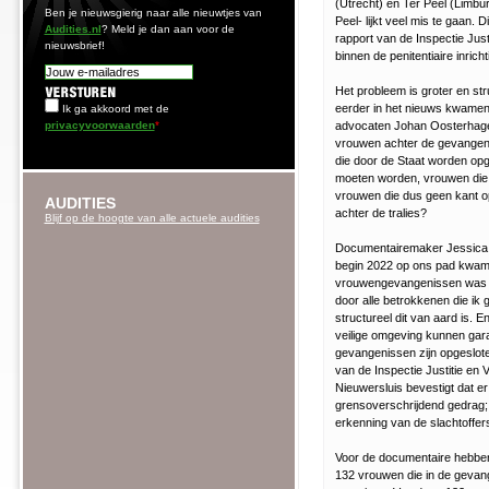
(Utrecht) en Ter Peel (Limbu
Ben je nieuwsgierig naar alle nieuwtjes van
Peel- lijkt veel mis te gaan. 
Audities.nl
? Meld je dan aan voor de
rapport van de Inspectie Just
nieuwsbrief!
binnen de penitentiaire inrich
Het probleem is groter en str
eerder in het nieuws kwamen
Ik ga akkoord met de
privacyvoorwaarden
*
advocaten Johan Oosterhagen
vrouwen achter de gevangen
die door de Staat worden o
moeten worden, vrouwen die 
vrouwen die dus geen kant o
AUDITIES
achter de tralies?
Blijf op de hoogte van alle actuele audities
Documentairemaker Jessica Vi
begin 2022 op ons pad kwam
vrouwengevangenissen was ik
door alle betrokkenen die ik
structureel dit van aard is.
veilige omgeving kunnen gar
gevangenissen zijn opgeslot
van de Inspectie Justitie en Ve
Nieuwersluis bevestigt dat er
grensoverschrijdend gedrag; d
erkenning van de slachtoffers
Voor de documentaire hebbe
132 vrouwen die in de gevan