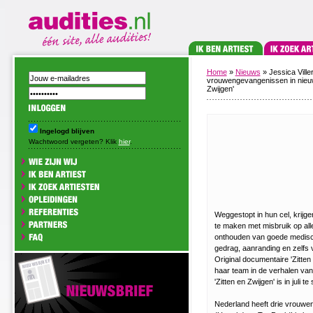
Home
»
Nieuws
» Jessica Vill
vrouwengevangenissen in nieuw
Zwijgen'
Ingelogd blijven
Wachtwoord vergeten? Klik
hier
.
Weggestopt in hun cel, krij
te maken met misbruik op aller
onthouden van goede medisc
gedrag, aanranding en zelfs 
Original documentaire 'Zitten 
haar team in de verhalen va
'Zitten en Zwijgen' is in juli t
Nederland heeft drie vrouwe