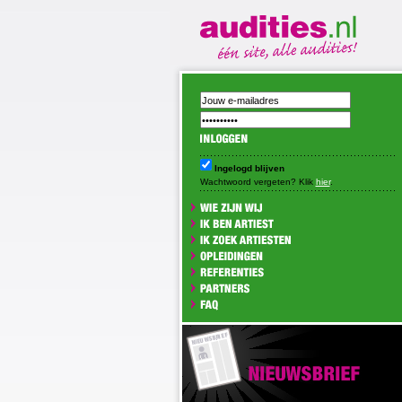
Ingelogd blijven
Wachtwoord vergeten? Klik
hier
.