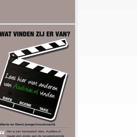
Alberto ter Doest (zanger/vocalcoach)
“
Het is een fantastisch idee. Audities.nl
maakt een einde aan de eeuwigdurende