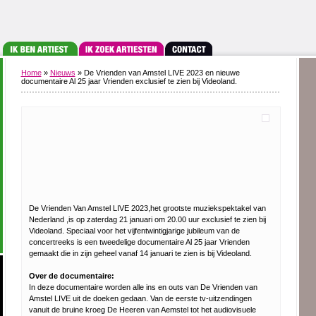
Home
»
Nieuws
» De Vrienden van Amstel LIVE 2023 en nieuwe
documentaire Al 25 jaar Vrienden exclusief te zien bij Videoland.
De Vrienden Van Amstel LIVE 2023,het grootste muziekspektakel van
Nederland ,is op zaterdag 21 januari om 20.00 uur exclusief te zien bij
Videoland. Speciaal voor het vijfentwintigjarige jubileum van de
concertreeks is een tweedelige documentaire Al 25 jaar Vrienden
gemaakt die in zijn geheel vanaf 14 januari te zien is bij Videoland.
Over de documentaire:
In deze documentaire worden alle ins en outs van De Vrienden van
Amstel LIVE uit de doeken gedaan. Van de eerste tv-uitzendingen
vanuit de bruine kroeg De Heeren van Aemstel tot het audiovisuele