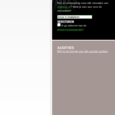
Ben je nieuwsgierig naar alle nieuwtjes van
Audities.nl
? Meld je dan aan voor de
nieuwsbrief!
Ik ga akkoord met de
privacyvoorwaarden
*
AUDITIES
Blijf op de hoogte van alle actuele audities