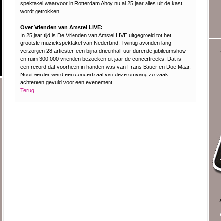
spektakel waarvoor in Rotterdam Ahoy nu al 25 jaar alles uit de kast
wordt getrokken.
Over Vrienden van Amstel LIVE:
In 25 jaar tijd is De Vrienden van Amstel LIVE uitgegroeid tot het
grootste muziekspektakel van Nederland. Twintig avonden lang
verzorgen 28 artiesten een bijna drieënhalf uur durende jubileumshow
en ruim 300.000 vrienden bezoeken dit jaar de concertreeks. Dat is
een record dat voorheen in handen was van Frans Bauer en Doe Maar.
Nooit eerder werd een concertzaal van deze omvang zo vaak
achtereen gevuld voor een evenement.
Terug...