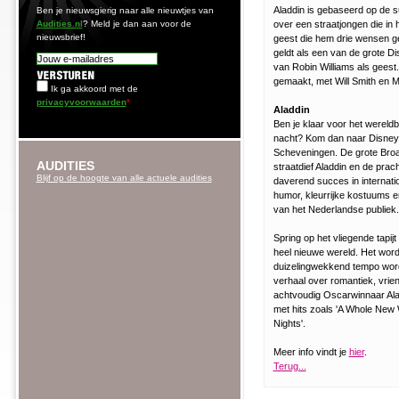
Aladdin is gebaseerd op de s
Ben je nieuwsgierig naar alle nieuwtjes van
Audities.nl
? Meld je dan aan voor de
over een straatjongen die in
nieuwsbrief!
geest die hem drie wensen ge
geldt als een van de grote D
van Robin Williams als geest
gemaakt, met Will Smith en M
Ik ga akkoord met de
privacyvoorwaarden
*
Aladdin
Ben je klaar voor het wereld
nacht? Kom dan naar Disneys
Scheveningen. De grote Bro
AUDITIES
straatdief Aladdin en de prac
Blijf op de hoogte van alle actuele audities
daverend succes in internati
humor, kleurrijke kostuums en
van het Nederlandse publiek.
Spring op het vliegende tapij
heel nieuwe wereld. Het wordt
duizelingwekkend tempo wor
verhaal over romantiek, vri
achtvoudig Oscarwinnaar Al
met hits zoals 'A Whole New W
Nights'.
Meer info vindt je
hier
.
Terug...