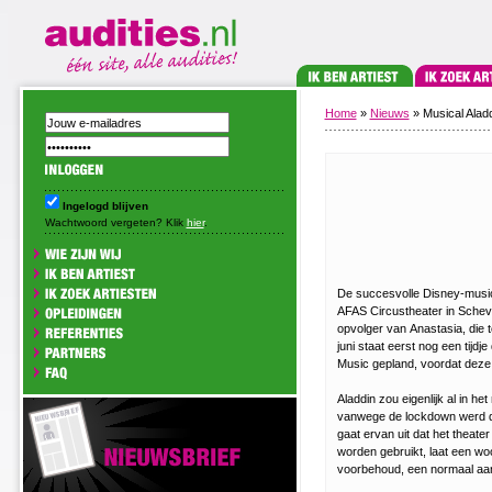
Home
»
Nieuws
» Musical Alad
Ingelogd blijven
Wachtwoord vergeten? Klik
hier
.
De succesvolle Disney-musica
AFAS Circustheater in Scheve
opvolger van Anastasia, die t
juni staat eerst nog een tijd
Music gepland, voordat deze 
Aladdin zou eigenlijk al in he
vanwege de lockdown werd da
gaat ervan uit dat het theater
worden gebruikt, laat een wo
voorbehoud, een normaal aant