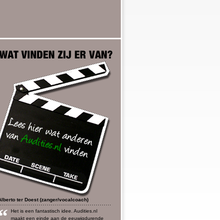
Alberto ter Doest (zanger/vocalcoach)
“
Het is een fantastisch idee. Audities.nl
maakt een einde aan de eeuwigdurende