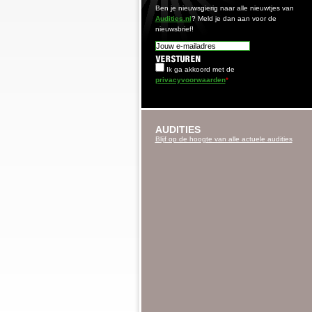
Ben je nieuwsgierig naar alle nieuwtjes van
Audities.nl
? Meld je dan aan voor de
nieuwsbrief!
Ik ga akkoord met de
privacyvoorwaarden
*
AUDITIES
Blijf op de hoogte van alle actuele audities