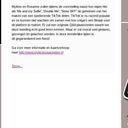
Mylène en Rosanne zullen tijdens de voorstelling naast hun eigen hits
als 'Me and my Selfie', 'Double Me', 'Sister BFF' de geheimen van het
maken van een spetterende TikTok delen. TikTok is nu razend populair
en ze kunnen niet wachten om samen met hun volgers een filmpje voor
dit platform te maken. Er zal een originele Q&A plaatsvinden waarin we
deze tweeling echt goed leren kennen. Maar er zal vooral veel gedanst,
gezongen en gelachen worden. In deze wonderlijke tijden is
dit gegarandeerd een feest!
Ga voor meer informatie en kaartverkoop
naar
http://www.mylenerosannelive.nl
Terug...