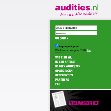
Ingelogd blijven
Wachtwoord vergeten? Klik
hier
.