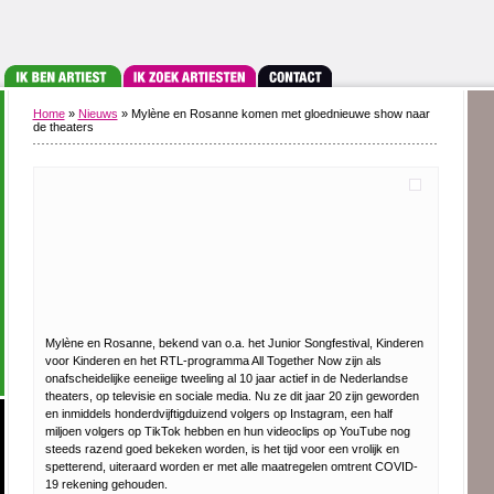
Home
»
Nieuws
» Mylène en Rosanne komen met gloednieuwe show naar
de theaters
Mylène en Rosanne, bekend van o.a. het Junior Songfestival, Kinderen
voor Kinderen en het RTL-programma All Together Now zijn als
onafscheidelijke eeneiige tweeling al 10 jaar actief in de Nederlandse
theaters, op televisie en sociale media. Nu ze dit jaar 20 zijn geworden
en inmiddels honderdvijftigduizend volgers op Instagram, een half
miljoen volgers op TikTok hebben en hun videoclips op YouTube nog
steeds razend goed bekeken worden, is het tijd voor een vrolijk en
spetterend, uiteraard worden er met alle maatregelen omtrent COVID-
19 rekening gehouden.