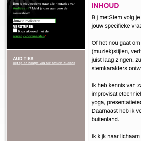
INHOUD
Ben je nieuwsgierig naar alle nieuwtjes van
Audities.nl
? Meld je dan aan voor de
nieuwsbrief!
Bij metStem volg je
jouw specifieke vra
Ik ga akkoord met de
privacyvoorwaarden
*
Of het nou gaat om 
(muziek)stijlen, ver
AUDITIES
juist laag zingen, 
Blijf op de hoogte van alle actuele audities
stemkarakters ontwi
Ik heb kennis van 
improvisatietechniek
yoga, presentatiete
Daarnaast heb ik ve
buitenland.
Ik kijk naar lichaam