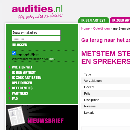
Home
»
Opleidingen
» metStem st
Ga terug naar het z
METSTEM ST
Ingelogd blijven
Wachtwoord vergeten? Klik
hier
.
EN SPREKER
Type
Vervaldatum
Docent
Prijs
Disciplines
Niveaus
Lokatie