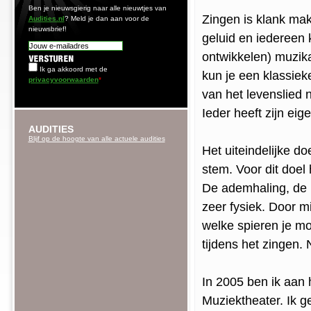
Ben je nieuwsgierig naar alle nieuwtjes van
Zingen is klank mak
Audities.nl
? Meld je dan aan voor de
nieuwsbrief!
geluid en iedereen 
ontwikkelen) muzika
Ik ga akkoord met de
kun je een klassiek
privacyvoorwaarden
*
van het levenslied 
Ieder heeft zijn eig
AUDITIES
Blijf op de hoogte van alle actuele audities
Het uiteindelijke do
stem. Voor dit doel 
De ademhaling, de 
zeer fysiek. Door mi
welke spieren je m
tijdens het zingen. 
In 2005 ben ik aan 
Muziektheater. Ik 