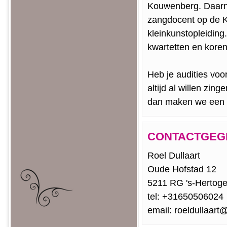
Kouwenberg. Daarna
zangdocent op de Ko
kleinkunstopleiding
kwartetten en koren
Heb je audities voor
altijd al willen zin
dan maken we een a
CONTACTGEG
Roel Dullaart
Oude Hofstad 12
5211 RG 's-Hertog
tel: +31650506024
email: roeldullaar