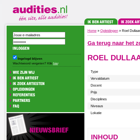
Home
»
Opleidingen
» Roel Dullaa
Ga terug naar het z
ROEL DULLA
Ingelogd blijven
Wachtwoord vergeten? Klik
hier
.
Type
Vervaldatum
Docent
Prijs
Disciplines
Niveaus
Lokatie
INHOUD