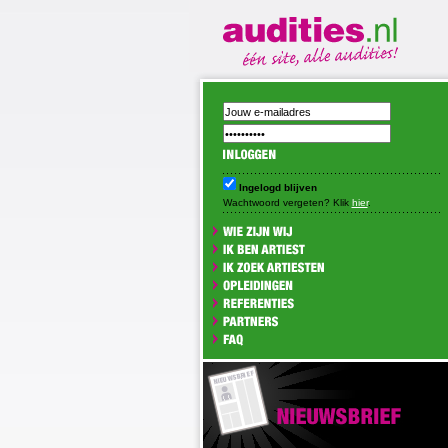
Ingelogd blijven
Wachtwoord vergeten? Klik
hier
.