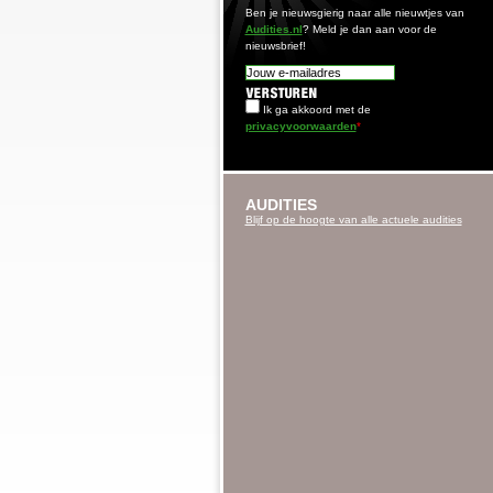
Ben je nieuwsgierig naar alle nieuwtjes van
Audities.nl
? Meld je dan aan voor de
nieuwsbrief!
Ik ga akkoord met de
privacyvoorwaarden
*
AUDITIES
Blijf op de hoogte van alle actuele audities