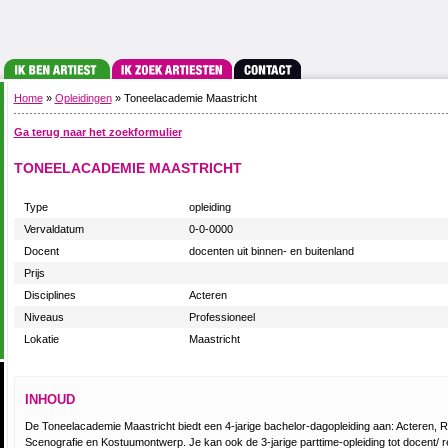
Home
»
Opleidingen
» Toneelacademie Maastricht
Ga terug naar het zoekformulier
TONEELACADEMIE MAASTRICHT
Type
opleiding
Vervaldatum
0-0-0000
Docent
docenten uit binnen- en buitenland
Prijs
Disciplines
Acteren
Niveaus
Professioneel
Lokatie
Maastricht
INHOUD
De Toneelacademie Maastricht biedt een 4-jarige bachelor-dagopleiding aan: Acteren,
Scenografie en Kostuumontwerp. Je kan ook de 3-jarige parttime-opleiding tot docent/ re