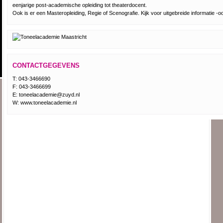
eenjarige post-academische opleiding tot theaterdocent.
Ook is er een Masteropleiding, Regie of Scenografie. Kijk voor uitgebreide informatie -
CONTACTGEGEVENS
T: 043-3466690
F: 043-3466699
E: toneelacademie@zuyd.nl
W: www.toneelacademie.nl