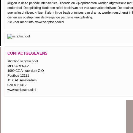
krijgen in deze periode intensief les. Theorie en kijkopdrachten worden afgewisseld met
onderdeel. De opleiding biedt een reëel beeld van het vak scenarioschrijven. De deeln
scenarioschrijven, krijgen inzicht in de basisprincipes van drama, worden gescherpt in
dienen als opstap naar de tweejarige part time vakopleiding.
Zie voor meer info: www.scriptschool.nl
CONTACTGEGEVENS
stichting scriptschool
MEDIARENA 2
1099 CZ Amsterdam Z-O
Postbus 12121
1100 AC Amsterdam
020-8931412
www.scriptschool.nl