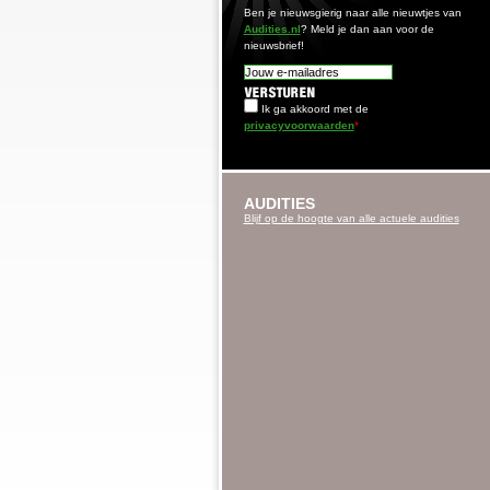
Ben je nieuwsgierig naar alle nieuwtjes van
Audities.nl
? Meld je dan aan voor de
nieuwsbrief!
Ik ga akkoord met de
privacyvoorwaarden
*
AUDITIES
Blijf op de hoogte van alle actuele audities