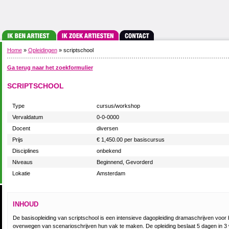
Home
»
Opleidingen
» scriptschool
Ga terug naar het zoekformulier
SCRIPTSCHOOL
Type
cursus/workshop
Vervaldatum
0-0-0000
Docent
diversen
Prijs
€ 1,450.00 per basiscursus
Disciplines
onbekend
Niveaus
Beginnend, Gevorderd
Lokatie
Amsterdam
INHOUD
De basisopleiding van scriptschool is een intensieve dagopleiding dramaschrijven voo
overwegen van scenarioschrijven hun vak te maken. De opleiding beslaat 5 dagen in 3