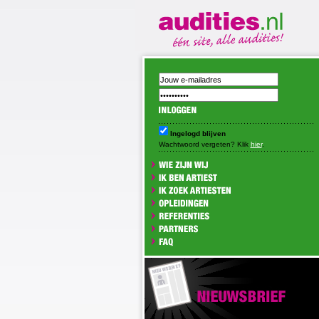
Ingelogd blijven
Wachtwoord vergeten? Klik
hier
.