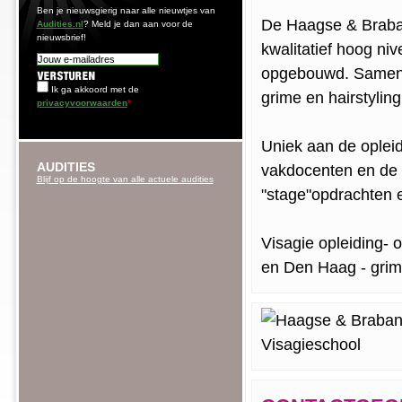
Ben je nieuwsgierig naar alle nieuwtjes van
De Haagse & Braban
Audities.nl
? Meld je dan aan voor de
nieuwsbrief!
kwalitatief hoog ni
opgebouwd. Samen v
Ik ga akkoord met de
grime en hairstyling
privacyvoorwaarden
*
Uniek aan de opleid
AUDITIES
vakdocenten en de m
Blijf op de hoogte van alle actuele audities
"stage"opdrachten e
Visagie opleiding- o
en Den Haag - grime