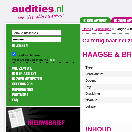
Home
»
Opleidingen
» Haagse & B
Ga terug naar het z
HAAGSE & BR
Ingelogd blijven
Wachtwoord vergeten? Klik
hier
.
Type
Vervaldatum
Docent
Prijs
Disciplines
Niveaus
Lokatie
INHOUD