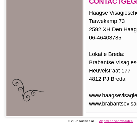
CONTACTGEG
Haagse Visagiesch
Tarwekamp 73
2592 XH Den Haag
06-46408785
Lokatie Breda:
Brabantse Visagies
Heuvelstraat 177
4812 PJ Breda
www.haagsevisagie
www.brabantsevisag
© 2026 Audities.nl
Algemene voorwaarden