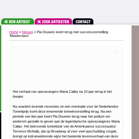
Home
»
Nieuws
» Pia Douwes keert terug met succesvoorstelling
'Masterclass'
Het verhaal van operazangers Maria Callas na 10 jaar terug in het
theater.
Na unaniem lovende recensies en een nominatie voor de Nederlandse
Toneelprijs komt deze innemende toneelvoorstelling terug. Na een
periode van tien jaar keert Pia Douwes terug naar het podium om
wederom gestalte te geven aan de legendarische operazangeres Maria
Callas. Het bekroonde toneelstuk van de Amerikaanse succesauteur
Terrence McNally, dat op Broadway al voor veel opschudding zorgde,
brengt op indrukwekkende wijze het boeiende levensverhaal van deze