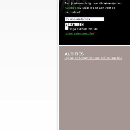
Ben je nieuwsgierig naar alle nieuwtjes van
Audities.nl
? Meld je dan aan voor de
nieuwsbrief!
Ik ga akkoord met de
privacyvoorwaarden
*
AUDITIES
Blijf op de hoogte van alle actuele audities