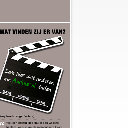
Tony Neef (zanger/acteur)
“
Wat een briljant idee dat er een website
bestaat, waar je op elk moment kunt kijken