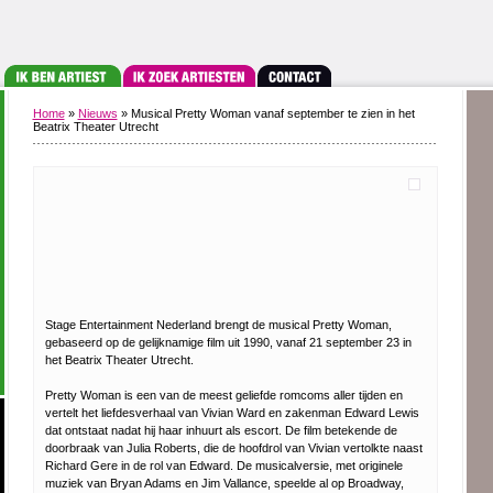
Home
»
Nieuws
» Musical Pretty Woman vanaf september te zien in het
Beatrix Theater Utrecht
Stage Entertainment Nederland brengt de musical Pretty Woman,
gebaseerd op de gelijknamige film uit 1990, vanaf 21 september 23 in
het Beatrix Theater Utrecht.
Pretty Woman is een van de meest geliefde romcoms aller tijden en
vertelt het liefdesverhaal van Vivian Ward en zakenman Edward Lewis
dat ontstaat nadat hij haar inhuurt als escort. De film betekende de
doorbraak van Julia Roberts, die de hoofdrol van Vivian vertolkte naast
Richard Gere in de rol van Edward. De musicalversie, met originele
muziek van Bryan Adams en Jim Vallance, speelde al op Broadway,