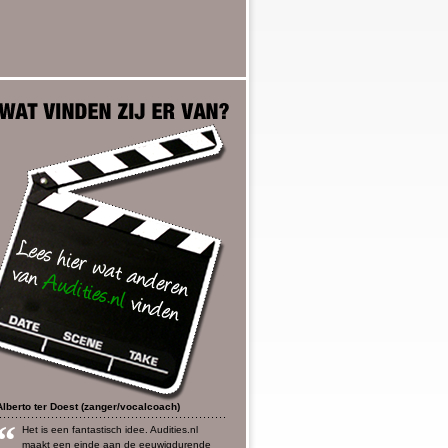
Alberto ter Doest (zanger/vocalcoach)
“
Het is een fantastisch idee. Audities.nl
maakt een einde aan de eeuwigdurende