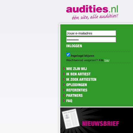
Ingelogd blijven
Wachtwoord vergeten? Klik
hier
.