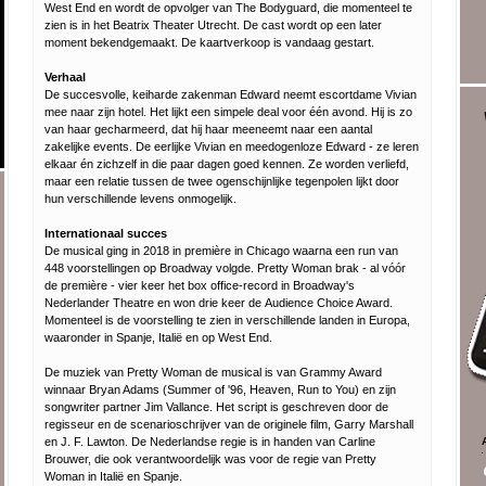
West End en wordt de opvolger van The Bodyguard, die momenteel te
zien is in het Beatrix Theater Utrecht. De cast wordt op een later
moment bekendgemaakt. De kaartverkoop is vandaag gestart.
Verhaal
De succesvolle, keiharde zakenman Edward neemt escortdame Vivian
mee naar zijn hotel. Het lijkt een simpele deal voor één avond. Hij is zo
van haar gecharmeerd, dat hij haar meeneemt naar een aantal
zakelijke events. De eerlijke Vivian en meedogenloze Edward - ze leren
elkaar én zichzelf in die paar dagen goed kennen. Ze worden verliefd,
maar een relatie tussen de twee ogenschijnlijke tegenpolen lijkt door
hun verschillende levens onmogelijk.
Internationaal succes
De musical ging in 2018 in première in Chicago waarna een run van
448 voorstellingen op Broadway volgde. Pretty Woman brak - al vóór
de première - vier keer het box office-record in Broadway's
Nederlander Theatre en won drie keer de Audience Choice Award.
Momenteel is de voorstelling te zien in verschillende landen in Europa,
waaronder in Spanje, Italië en op West End.
De muziek van Pretty Woman de musical is van Grammy Award
winnaar Bryan Adams (Summer of '96, Heaven, Run to You) en zijn
songwriter partner Jim Vallance. Het script is geschreven door de
regisseur en de scenarioschrijver van de originele film, Garry Marshall
en J. F. Lawton. De Nederlandse regie is in handen van Carline
Brouwer, die ook verantwoordelijk was voor de regie van Pretty
Woman in Italië en Spanje.