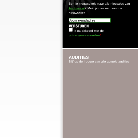
Ben je nieuwsgierig naar alle nieuwtjes van
Audities.nl
? Meld je dan aan voor de
nieuwsbrief!
Ik ga akkoord met de
privacyvoorwaarden
*
AUDITIES
Blijf op de hoogte van alle actuele audities