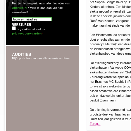
het Sophia Songfestival op. Di
Ben je nieuwsgierig naar alle nieuwtjes van
Kinderziekenhuis. Zes kinder
Audities.nl
? Meld je dan aan voor de
ziekte geconfronteerd zijn z
nieuwsbrief!
in deze speciale junioren com
René van Kooten, zangeres 
maken aan het einde van de
Ik ga akkoord met de
privacyvoorwaarden
*
Jair Eisenmann, de oprichter 
doet er echt alles aan om de k
coronatijd. Met hulp van dez
de ziekenhuizen brengen we h
ziekenhuisbed van deze erns
AUDITIES
Blijf op de hoogte van alle actuele audities
De stichting verzorgt interac
ziekenhuizen. Vanwege COVID
ziekenhuizen helaas stil. 'G
Zaterdag keren we speciaal v
het Erasmus MC Sophia in R
tot we straks wekelijks teru
alleen omdat we alle kinderen
ook omdat we binnenkort kun
besluit Eisenmann.
De stichting is vernoemd naa
grootste deel van haar leven 
Ruim tien jaar geleden is ze 
Terug...