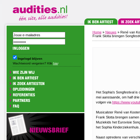
Home
»
Nieuws
» René van Ko
Frank Slotta brengen Songfesti
Ingelogd blijven
Wachtwoord vergeten? Klik
hier
.
Het Sophia's Songfestival i
mei aanstaande, om half drie 
volgen via
https://www.yout
Musicalster René van Koote
Frank Slotta brengen samen m
Muziekids het Eurovisie Songf
het Sophia Kinderziekenhuis
Naast optredens van verschil