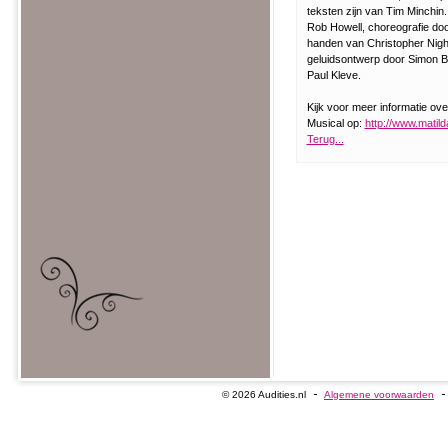
teksten zijn van Tim Minchin
Rob Howell, choreografie door
handen van Christopher Night
geluidsontwerp door Simon Bak
Paul Kleve.
Kijk voor meer informatie ove
Musical op:
http://www.matild
Terug...
© 2026 Audities.nl
Algemene voorwaarden