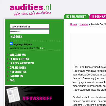
Home
»
Nieuws
» Matilda De M
Ingelogd blijven
Wachtwoord vergeten? Klik
hier
.
Het Luxor Theater haalt exclu
Rotterdam. Vandaag kondigd
van Matilda De Musical in L
de stad. Daarom grijpen we 
veelzijdige musical exclusief
meervoudig internationaal bek
Rotterdammers naar de stad
Ondanks dat Luxor de deuren 
moeten houden i.v.m. de corona
toekomst. Daarom is produc