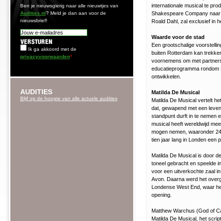
internationale musical te pr
Ben je nieuwsgierig naar alle nieuwtjes van
Audities.nl
? Meld je dan aan voor de
Shakespeare Company naar h
nieuwsbrief!
Roald Dahl, zal exclusief in h
Waarde voor de stad
Een grootschalige voorstell
Ik ga akkoord met de
buiten Rotterdam kan trekken.
privacyvoorwaarden
*
voornemens om met partners 
educatieprogramma rondom M
ontwikkelen.
AUDITIES
Matilda De Musical
Blijf op de hoogte van alle actuele audities
Matilda De Musical vertelt h
dat, gewapend met een leven
standpunt durft in te nemen 
musical heeft wereldwijd meer
mogen nemen, waaronder 24 A
tien jaar lang in Londen een pu
Matilda De Musical is door 
toneel gebracht en speelde i
voor een uitverkochte zaal in
Avon. Daarna werd het overg
Londense West End, waar het
opening.
Matthew Warchus (God of Ca
Matilda De Musical, het scrip