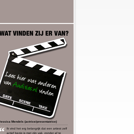
Jessica Mendels (actrice/presentatrice)
“
Ik vind het erg belangrijk dat een artiest zelf
actief bezig is met zijn vak, zonder af te