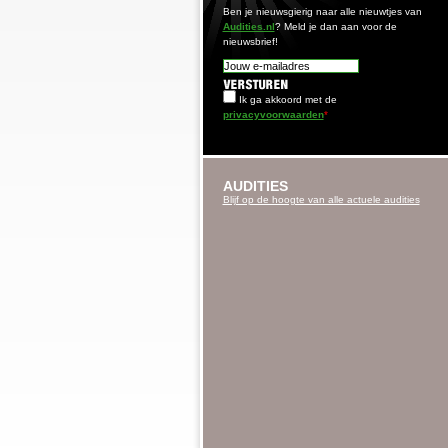
Ben je nieuwsgierig naar alle nieuwtjes van
Audities.nl
? Meld je dan aan voor de
nieuwsbrief!
Ik ga akkoord met de
privacyvoorwaarden
*
AUDITIES
Blijf op de hoogte van alle actuele audities