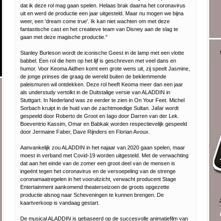
dat ik deze rol mag gaan spelen. Helaas brak daarna het coronavirus
uit en werd de productie een jaar uitgesteld. Maar nu mogen we bijna
weer, een 'dream come true'. Ik kan niet wachten om met deze
fantastische cast en het creatieve team van Disney aan de slag te
gaan met deze magische productie."
Stanley Burleson wordt de iconische Geest in de lamp met een vlotte
babbel. Een rol die hem op het lijf is geschreven met veel dans en
humor. Voor Keoma Aidhen komt een grote wens uit, zij speelt Jasmine,
de jonge prinses die graag de wereld buiten de beklemmende
paleismuren wil ontdekken. Deze rol heeft Keoma meer dan een jaar
als understudy vertolkt in de Duitstalige versie van ALADDIN in
Stuttgart. In Nederland was ze eerder te zien in On Your Feet. Michel
Sorbach kruipt in de huid van de zachtmoedige Sultan. Jafar wordt
gespeeld door Roberto de Groot en Iago door Darren van der Lek.
Boeventrio Kassim, Omar en Babkak worden respectievelijk gespeeld
door Jermaine Faber, Dave Rijnders en Florian Avoux.
Aanvankelijk zou ALADDIN in het najaar van 2020 gaan spelen, maar
moest in verband met Covid-19 worden uitgesteld. Met de verwachting
dat aan het einde van de zomer een groot deel van de mensen is
ingeënt tegen het coronavirus en de versoepeling van de strenge
coronamaatregelen in het vooruitzicht, verwacht producent Stage
Entertainment aankomend theaterseizoen de groots opgezette
productie alsnog naar Scheveningen te kunnen brengen. De
kaartverkoop is vandaag gestart.
De musical ALADDIN is gebaseerd op de succesvolle animatiefilm van