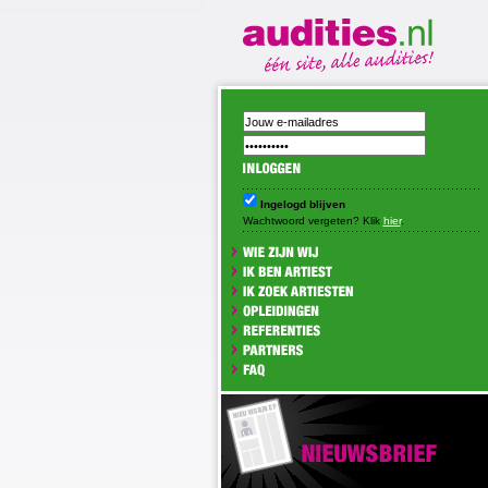
Ingelogd blijven
Wachtwoord vergeten? Klik
hier
.