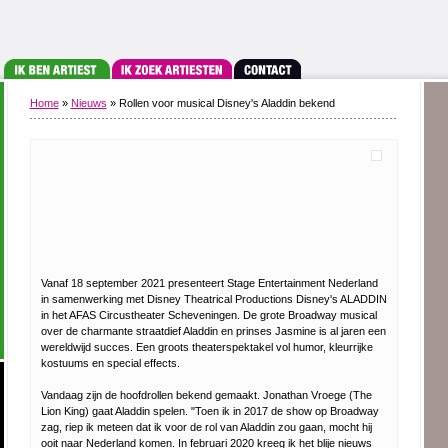
Home
»
Nieuws
» Rollen voor musical Disney's Aladdin bekend
Vanaf 18 september 2021 presenteert Stage Entertainment Nederland
in samenwerking met Disney Theatrical Productions Disney's ALADDIN
in het AFAS Circustheater Scheveningen. De grote Broadway musical
over de charmante straatdief Aladdin en prinses Jasmine is al jaren een
wereldwijd succes. Een groots theaterspektakel vol humor, kleurrijke
kostuums en special effects.
Vandaag zijn de hoofdrollen bekend gemaakt. Jonathan Vroege (The
Lion King) gaat Aladdin spelen. "Toen ik in 2017 de show op Broadway
zag, riep ik meteen dat ik voor de rol van Aladdin zou gaan, mocht hij
ooit naar Nederland komen. In februari 2020 kreeg ik het blije nieuws