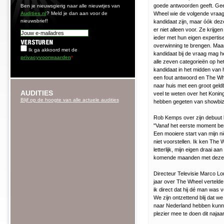
goede antwoorden geeft. Geef
Ben je nieuwsgierig naar alle nieuwtjes van
Audities.nl
? Meld je dan aan voor de
Wheel wie de volgende vraag
nieuwsbrief!
kandidaat zijn, maar óók dez
er niet alleen voor. Ze krijge
ieder met hun eigen expertis
overwinning te brengen. Maa
Ik ga akkoord met de
kandidaat bij de vraag mag help
privacyvoorwaarden
*
alle zeven categorieën op het
kandidaat in het midden van he
een fout antwoord en The Whe
naar huis met een groot geld
AUDITIES
veel te weten over het Koning
Blijf op de hoogte van alle actuele audities
hebben gegeten van showbiz
Rob Kemps over zijn debuut 
"Vanaf het eerste moment be
Een mooiere start van mijn ni
niet voorstellen. Ik ken The 
letterlijk, mijn eigen draai a
komende maanden met deze g
Directeur Televisie Marco Lo
jaar over The Wheel vertelde
ik direct dat hij dé man was
We zijn ontzettend blij dat we
naar Nederland hebben kunne
plezier mee te doen dit najaar