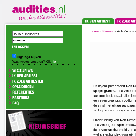
Home
»
Nieuws
» Rob Kemps d
Ingelogd blijven
Wachtwoord vergeten? Klik
hier
.
Dit najaar presenteert Rob 
spelprogramma The Wheel op
feel good quiz draait alles le
een even gigantisch podium 
de strijd met elkaar aangaan.
verloop van dit energieke en b
Onder leiding van Rob Kemps 
The Wheel, een splinternieu
de onvoorspelbaarheid van ee
wiel is slechts plek voor één 