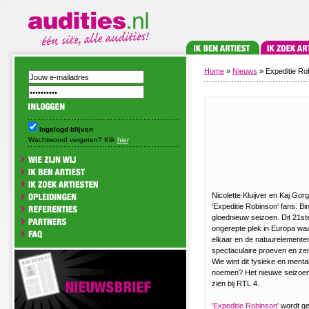
Home
»
Nieuws
» Expeditie Ro
Ingelogd blijven
Wachtwoord vergeten? Klik
hier
.
Nicolette Kluijver en Kaj Gor
'Expeditie Robinson' fans. B
gloednieuw seizoen. Dit 21s
ongerepte plek in Europa waa
elkaar en de natuurelemente
spectaculaire proeven en zen
Wie wint dit fysieke en ment
noemen? Het nieuwe seizoen v
zien bij RTL 4.
'Expeditie Robinson'
wordt ge