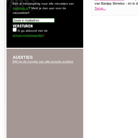
van Banijay Benelux - en is di
Ben je nieuwsgierig naar alle nieuwtjes van
Audities.nl
? Meld je dan aan voor de
Terug...
nieuwsbrief!
Ik ga akkoord met de
privacyvoorwaarden
*
AUDITIES
Blijf op de hoogte van alle actuele audities