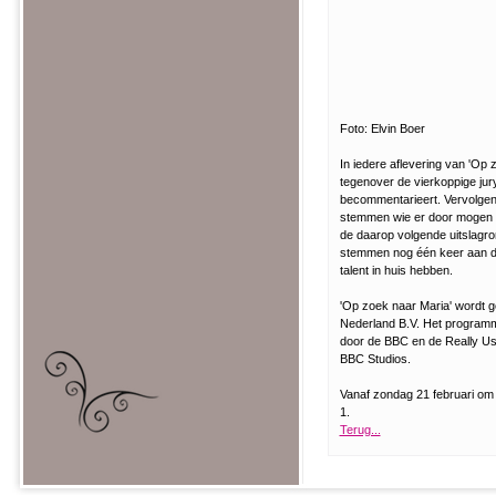
Foto: Elvin Boer
In iedere aflevering van 'Op 
tegenover de vierkoppige jur
becommentarieert. Vervolgens
stemmen wie er door mogen en
de daarop volgende uitslagro
stemmen nog één keer aan de 
talent in huis hebben.
'Op zoek naar Maria' wordt 
Nederland B.V. Het programm
door de BBC en de Really Use
BBC Studios.
Vanaf zondag 21 februari o
1.
Terug...