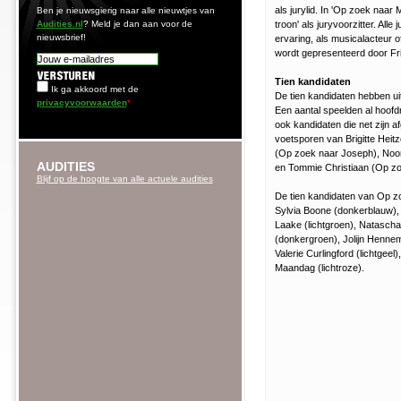
als jurylid. In 'Op zoek naar 
Ben je nieuwsgierig naar alle nieuwtjes van
Audities.nl
? Meld je dan aan voor de
troon' als juryvoorzitter. All
nieuwsbrief!
ervaring, als musicalacteur o
wordt gepresenteerd door Fri
Tien kandidaten
Ik ga akkoord met de
De tien kandidaten hebben ui
privacyvoorwaarden
*
Een aantal speelden al hoofdr
ook kandidaten die net zijn a
voetsporen van Brigitte Heit
(Op zoek naar Joseph), Noor
AUDITIES
en Tommie Christiaan (Op zo
Blijf op de hoogte van alle actuele audities
De tien kandidaten van Op zoek
Sylvia Boone (donkerblauw),
Laake (lichtgroen), Natascha
(donkergroen), Jolijn Hennem
Valerie Curlingford (lichtgeel
Maandag (lichtroze).