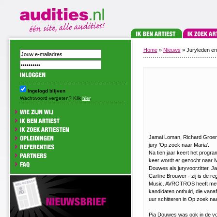
Home
»
Nieuws
» Juryleden en
Ingelogd blijven
Wachtwoord vergeten? Klik
hier
.
Jamai Loman, Richard Groene
jury 'Op zoek naar Maria'.
Na tien jaar keert het program
keer wordt er gezocht naar Ma
Douwes als juryvoorzitter, 
Carline Brouwer - zij is de r
Music. AVROTROS heeft met e
kandidaten onthuld, die vana
uur schitteren in Op zoek na
Pia Douwes was ook in de vori