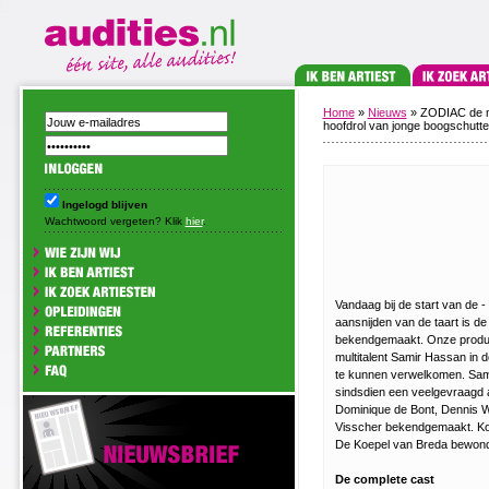
Home
»
Nieuws
» ZODIAC de mu
hoofdrol van jonge boogschutte
Ingelogd blijven
Wachtwoord vergeten? Klik
hier
.
Vandaag bij de start van de - 
aansnijden van de taart is 
bekendgemaakt. Onze produc
multitalent Samir Hassan in 
te kunnen verwelkomen. Samir
sindsdien een veelgevraagd a
Dominique de Bont, Dennis W
Visscher bekendgemaakt. Ko
De Koepel van Breda bewon
De complete cast