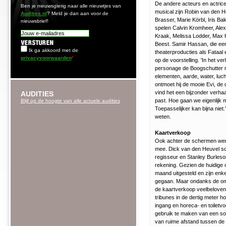
De andere acteurs en actric
Ben je nieuwsgierig naar alle nieuwtjes van
musical zijn Robin van den H
Audities.nl
? Meld je dan aan voor de
Brasser, Marie Körbl, Iris Ba
nieuwsbrief!
spelen Calvin Kromheer, Alex
Kraak, Melissa Lodder, Max 
Beest. Samir Hassan, die eerd
Ik ga akkoord met de
theaterproducties als Fataal 
privacyvoorwaarden
*
op de voorstelling. 'In het 
personage de Boogschutter n
elementen, aarde, water, luch
ontmoet hij de mooie Evi, de 
vind het een bijzonder verhaal
AUDITIES
past. Hoe gaan we eigenlijk 
Blijf op de hoogte van alle actuele audities
Toepasselijker kan bijna niet.
weten.
Kaartverkoop
Ook achter de schermen wer
mee. Dick van den Heuvel schr
regisseur en Stanley Burleso
rekening. Gezien de huidige
maand uitgesteld en zijn enk
gegaan. Maar ondanks de oms
de kaartverkoop veelbeloven
tribunes in de dertig meter 
ingang en horeca- en toiletv
gebruik te maken van een soci
van ruime afstand tussen de