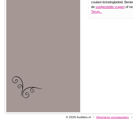
coulant ticketingbeleid. Beni
de
veelgestelde vragen
of n
Terug...
© 2026 Audities.nl
Algemene voorwaarden