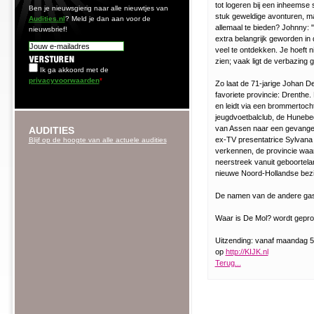
tot logeren bij een inheemse
Ben je nieuwsgierig naar alle nieuwtjes van
stuk geweldige avonturen, maa
Audities.nl
? Meld je dan aan voor de
allemaal te bieden? Johnny: 
nieuwsbrief!
extra belangrijk geworden in 
veel te ontdekken. Je hoeft ni
zien; vaak ligt de verbazing
Ik ga akkoord met de
privacyvoorwaarden
*
Zo laat de 71-jarige Johan 
favoriete provincie: Drenthe.
en leidt via een brommertocht 
jeugdvoetbalclub, de Hunebed
van Assen naar een gevangeni
AUDITIES
ex-TV presentatrice Sylvana
Blijf op de hoogte van alle actuele audities
verkennen, de provincie waa
neerstreek vanuit geboortel
nieuwe Noord-Hollandse bez
De namen van de andere gas
Waar is De Mol? wordt gepro
Uitzending: vanaf maandag 5
op
http://KIJK.nl
Terug...