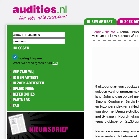
Home
»
Nieuws
» Johan Derks
Herman in nieuw seizoen Waar 
Ingelogd blijven
Wachtwoord vergeten? Klik
hier
.
5 oktober start een speciaal
seizoen van het programma wo
land! Johnny gaat op pad me
Simons, Gordon en Sergio He
en bijzondere plekken in Nede
tour door het Drentse Grollo
met Sylvana in Noord-Holland
vanaf 5 oktober om 21.30 uur 
Negen seizoenen lang reisd
Nederlanders de hele wereld 