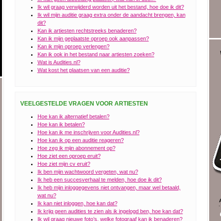
Ik wil graag verwijderd worden uit het bestand, hoe doe ik dit?
Ik wil mijn auditie graag extra onder de aandacht brengen, kan
dit?
Kan ik artiesten rechtstreeks benaderen?
Kan ik mijn geplaatste oproep ook aanpassen?
Kan ik mijn oproep verlengen?
Kan ik ook in het bestand naar artiesten zoeken?
Wat is Audities.nl?
Wat kost het plaatsen van een auditie?
VEELGESTELDE VRAGEN VOOR ARTIESTEN
Hoe kan ik alternatief betalen?
Hoe kan ik betalen?
Hoe kan ik me inschrijven voor Audities.nl?
Hoe kan ik op een auditie reageren?
Hoe zeg ik mijn abonnement op?
Hoe ziet een oproep eruit?
Hoe ziet mijn cv eruit?
Ik ben mijn wachtwoord vergeten, wat nu?
Ik heb een succesverhaal te melden, hoe doe ik dit?
Ik heb mijn inloggegevens niet ontvangen, maar wel betaald,
wat nu?
Ik kan niet inloggen, hoe kan dat?
Ik krijg geen audities te zien als ik ingelogd ben, hoe kan dat?
Ik wil graag nieuwe foto’s, welke fotograaf kan ik benaderen?