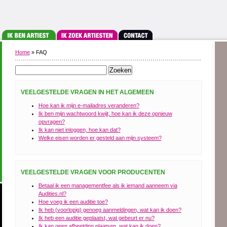
Home
» FAQ
VEELGESTELDE VRAGEN IN HET ALGEMEEN
Hoe kan ik mijn e-mailadres veranderen?
Ik ben mijn wachtwoord kwijt, hoe kan ik deze opnieuw
opvragen?
Ik kan niet inloggen, hoe kan dat?
Welke eisen worden er gesteld aan mijn systeem?
VEELGESTELDE VRAGEN VOOR PRODUCENTEN
Betaal ik een managementfee als ik iemand aanneem via
Audities.nl?
Hoe voeg ik een auditie toe?
Ik heb (voorlopig) genoeg aanmeldingen, wat kan ik doen?
Ik heb een auditie geplaatst, wat gebeurt er nu?
Ik kan geen afbeelding plaatsen, wat kan ik doen?