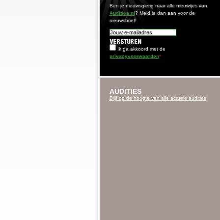
Ben je nieuwsgierig naar alle nieuwtjes van
Audities.nl
? Meld je dan aan voor de
nieuwsbrief!
Ik ga akkoord met de
privacyvoorwaarden
*
AUDITIES
Blijf op de hoogte van alle actuele audities