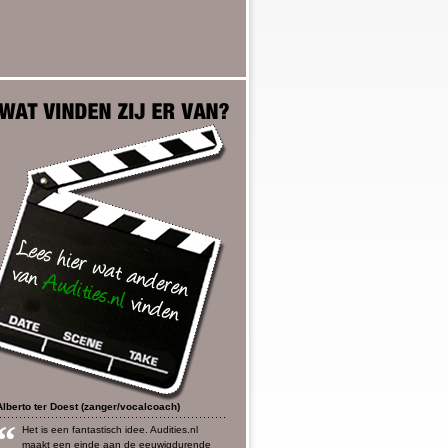
Alberto ter Doest (zanger/vocalcoach)
“
Het is een fantastisch idee. Audities.nl
maakt een einde aan de eeuwigdurende