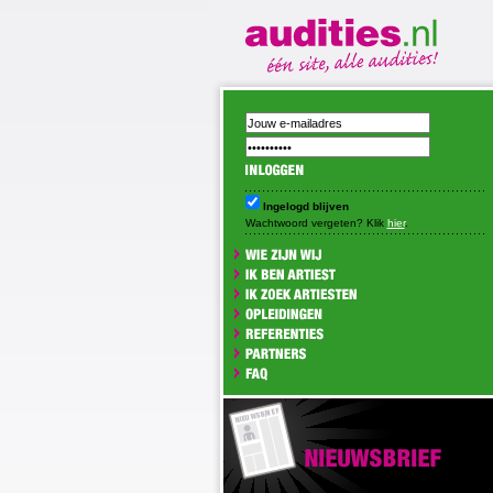
Ingelogd blijven
Wachtwoord vergeten? Klik
hier
.