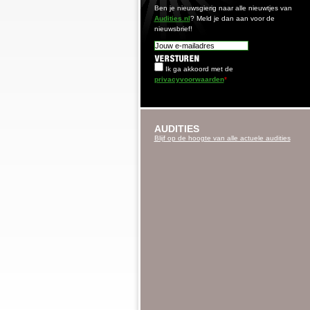
Ben je nieuwsgierig naar alle nieuwtjes van
Audities.nl
? Meld je dan aan voor de
nieuwsbrief!
Ik ga akkoord met de
privacyvoorwaarden
*
AUDITIES
Blijf op de hoogte van alle actuele audities