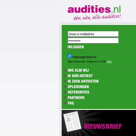
Ingelogd blijven
Wachtwoord vergeten? Klik
hier
.