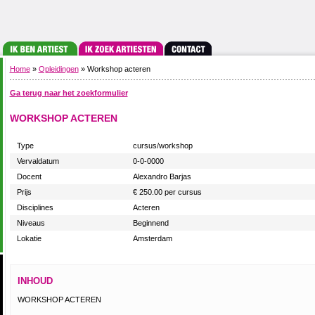
Home
»
Opleidingen
» Workshop acteren
Ga terug naar het zoekformulier
WORKSHOP ACTEREN
Type
cursus/workshop
Vervaldatum
0-0-0000
Docent
Alexandro Barjas
Prijs
€ 250.00 per cursus
Disciplines
Acteren
Niveaus
Beginnend
Lokatie
Amsterdam
INHOUD
WORKSHOP ACTEREN