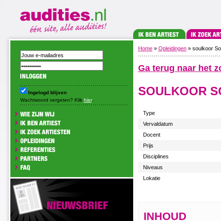
Home
»
Opleidingen
» soulkoor S
Ga terug naar het z
SOULKOOR S
Ingelogd blijven
Wachtwoord vergeten? Klik
hier
.
Type
Vervaldatum
Docent
Prijs
Disciplines
Niveaus
Lokatie
INHOUD