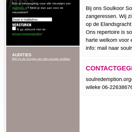
Ben je nieuwsgierig naar alle nieuwtjes van
Bij ons Soulkoor So
Audities.nl
? Meld je dan aan voor de
nieuwsbrief!
zangeressen. Wij zi
op de Elandsgracht
Ik ga akkoord met de
Ons repertoire is so
privacyvoorwaarden
*
harte welkom voor 
info: mail naar so
AUDITIES
Blijf op de hoogte van alle actuele audities
CONTACTGEG
soulredemption.or
wileke 06-2263867