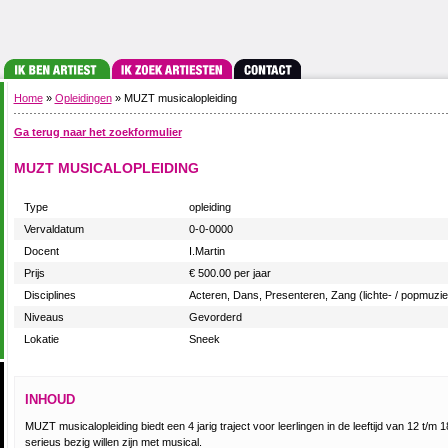
Home
»
Opleidingen
» MUZT musicalopleiding
Ga terug naar het zoekformulier
MUZT MUSICALOPLEIDING
Type
opleiding
Vervaldatum
0-0-0000
Docent
I.Martin
Prijs
€ 500.00 per jaar
Disciplines
Acteren, Dans, Presenteren, Zang (lichte- / popmuzie
Niveaus
Gevorderd
Lokatie
Sneek
INHOUD
MUZT musicalopleiding biedt een 4 jarig traject voor leerlingen in de leeftijd van 12 t/m 
serieus bezig willen zijn met musical.