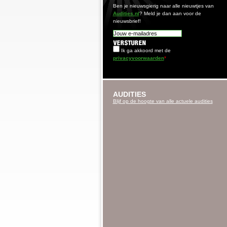
Ben je nieuwsgierig naar alle nieuwtjes van
Audities.nl
? Meld je dan aan voor de
nieuwsbrief!
Ik ga akkoord met de
privacyvoorwaarden
*
AUDITIES
Blijf op de hoogte van alle actuele audities