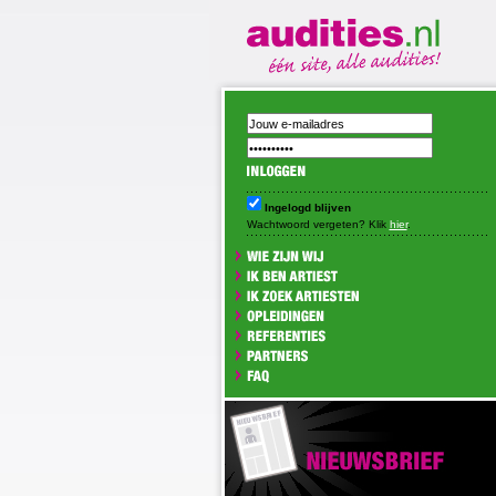
Ingelogd blijven
Wachtwoord vergeten? Klik
hier
.