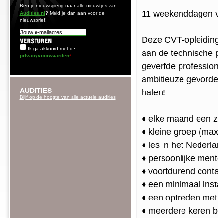
Ben je nieuwsgierig naar alle nieuwtjes van
11 weekenddagen v
Audities.nl
? Meld je dan aan voor de
nieuwsbrief!
Deze CVT-opleiding
Ik ga akkoord met de
aan de technische p
privacyvoorwaarden
*
geverfde professio
ambitieuze gevorder
AUDITIES
halen!
Blijf op de hoogte van alle actuele audities
♦ elke maand een z
♦ kleine groep (ma
♦ les in het Neder
♦ persoonlijke ment
♦ voortdurend cont
♦ een minimaal inst
♦ een optreden met 
♦ meerdere keren be