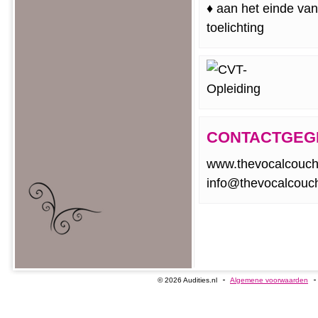
♦ aan het einde van
toelichting
CONTACTGEG
www.thevocalcouch
info@thevocalcouch
© 2026 Audities.nl
Algemene voorwaarden