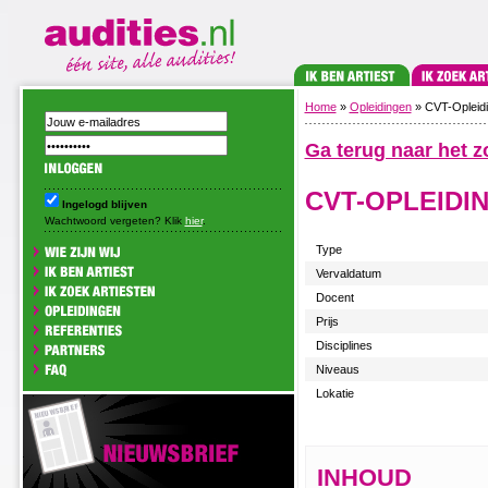
Home
»
Opleidingen
» CVT-Opleid
Ga terug naar het z
CVT-OPLEIDI
Ingelogd blijven
Wachtwoord vergeten? Klik
hier
.
Type
Vervaldatum
Docent
Prijs
Disciplines
Niveaus
Lokatie
INHOUD