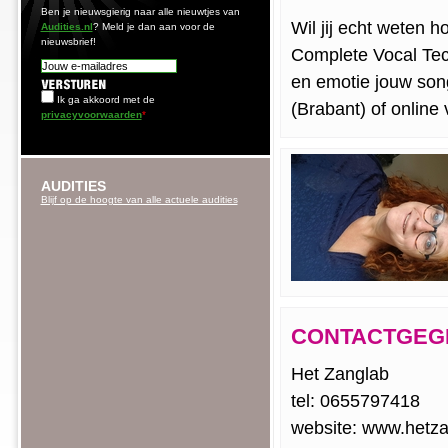
Ben je nieuwsgierig naar alle nieuwtjes van
Wil jij echt weten h
Audities.nl
? Meld je dan aan voor de
nieuwsbrief!
Complete Vocal Tech
en emotie jouw song
Ik ga akkoord met de
(Brabant) of onlin
privacyvoorwaarden
*
AUDITIES
Blijf op de hoogte van alle actuele audities
CONTACTGEG
Het Zanglab
tel: 0655797418
website: www.hetza