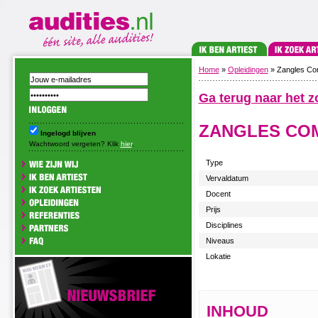
Home
»
Opleidingen
» Zangles Co
Ga terug naar het z
ZANGLES CO
Ingelogd blijven
Wachtwoord vergeten? Klik
hier
.
Type
Vervaldatum
Docent
Prijs
Disciplines
Niveaus
Lokatie
INHOUD