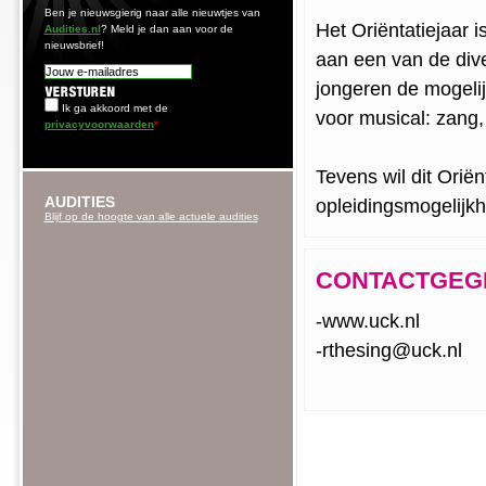
Ben je nieuwsgierig naar alle nieuwtjes van
Het Oriëntatiejaar 
Audities.nl
? Meld je dan aan voor de
nieuwsbrief!
aan een van de dive
jongeren de mogelijk
Ik ga akkoord met de
voor musical: zang,
privacyvoorwaarden
*
Tevens wil dit Oriën
AUDITIES
opleidingsmogelijkh
Blijf op de hoogte van alle actuele audities
CONTACTGEG
-www.uck.nl
-rthesing@uck.nl