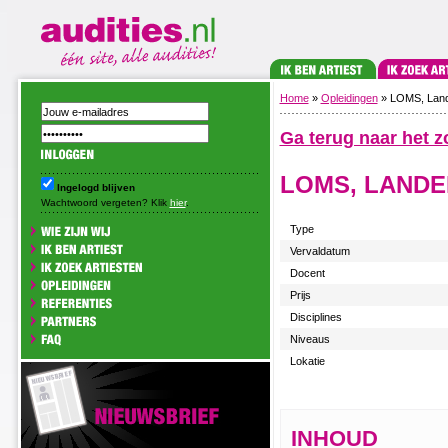
Home
»
Opleidingen
» LOMS, Lande
Ga terug naar het z
LOMS, LANDE
Ingelogd blijven
Wachtwoord vergeten? Klik
hier
.
Type
Vervaldatum
Docent
Prijs
Disciplines
Niveaus
Lokatie
INHOUD