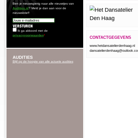
Ben je nieuwsgierig naar alle nieuwtjes van
Audities.nl
? Meld je dan aan voor de
nieuwsbrief!
Ik ga akkoord met de
privacyvoorwaarden
*
CONTACTGEGEVENS
www.hetdansatelierdenhaag.nl
dansatelierdenhaag@outlook.c
AUDITIES
Blijf op de hoogte van alle actuele audities