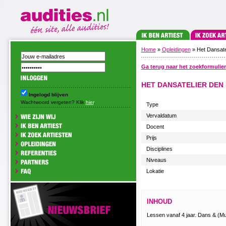
Home
»
Opleidingen
» Het Dansat
Ga terug naar het zoekformulier
HET DANSATELIER DEN
Ingelogd blijven
Wachtwoord vergeten? Klik
hier
.
Type
Vervaldatum
Docent
Prijs
Disciplines
Niveaus
Lokatie
INHOUD
Lessen vanaf 4 jaar. Dans & (Mu