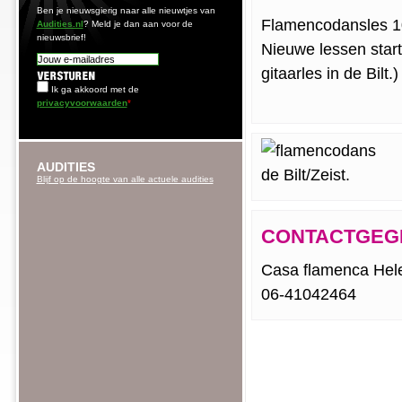
Ben je nieuwsgierig naar alle nieuwtjes van
Flamencodansles 1
Audities.nl
? Meld je dan aan voor de
nieuwsbrief!
Nieuwe lessen start
gitaarles in de Bilt.
Ik ga akkoord met de
privacyvoorwaarden
*
AUDITIES
Blijf op de hoogte van alle actuele audities
CONTACTGEG
Casa flamenca Hel
06-41042464