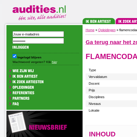
Home
»
Opleidingen
» flamencodans
Ga terug naar het z
FLAMENCODAN
Ingelogd blijven
Wachtwoord vergeten? Klik
hier
.
Type
Vervaldatum
Docent
Prijs
Disciplines
Niveaus
Lokatie
INHOUD