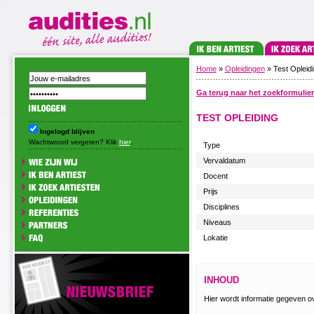
Home
»
Opleidingen
» Test Opleid
Ga terug naar het zoekformulier
TEST OPLEIDING
Ingelogd blijven
Wachtwoord vergeten? Klik
hier
.
Type
Vervaldatum
Docent
Prijs
Disciplines
Niveaus
Lokatie
INHOUD
Hier wordt informatie gegeven o