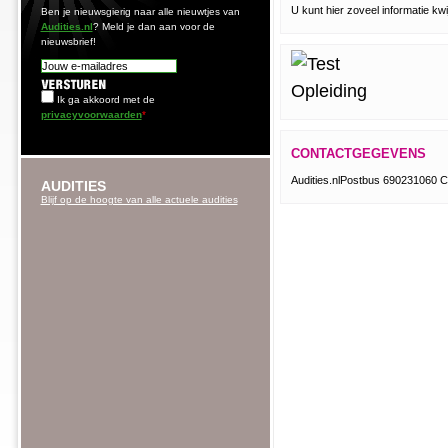
U kunt hier zoveel informatie kwijt
Ben je nieuwsgierig naar alle nieuwtjes van
Audities.nl
? Meld je dan aan voor de
nieuwsbrief!
Ik ga akkoord met de
privacyvoorwaarden
*
CONTACTGEGEVENS
Audities.nlPostbus 690231060 
AUDITIES
Blijf op de hoogte van alle actuele audities