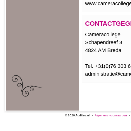
www.cameracollege
CONTACTGEG
Cameracollege
Schapendreef 3
4824 AM Breda
Tel. +31(0)76 303 
administratie@came
© 2026 Audities.nl
Algemene voorwaarden