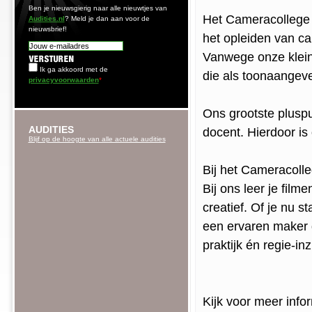
Ben je nieuwsgierig naar alle nieuwtjes van
Het Cameracollege i
Audities.nl
? Meld je dan aan voor de
nieuwsbrief!
het opleiden van 
Vanwege onze klein
Ik ga akkoord met de
die als toonaangev
privacyvoorwaarden
*
Ons grootste pluspu
AUDITIES
docent. Hierdoor is
Blijf op de hoogte van alle actuele audities
Bij het Cameracoll
Bij ons leer je film
creatief. Of je nu st
een ervaren maker d
praktijk én regie-i
Kijk voor meer info