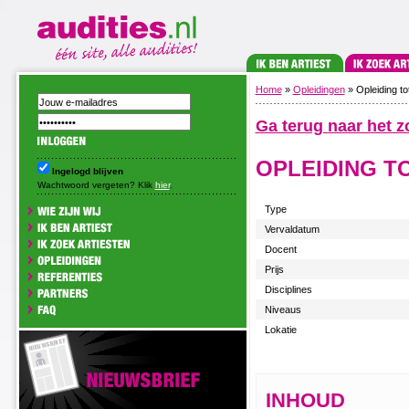
Home
»
Opleidingen
» Opleiding 
Ga terug naar het z
OPLEIDING 
Ingelogd blijven
Wachtwoord vergeten? Klik
hier
.
Type
Vervaldatum
Docent
Prijs
Disciplines
Niveaus
Lokatie
INHOUD