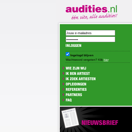
Ingelogd blijven
Wachtwoord vergeten? Klik
hier
.