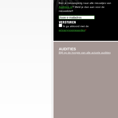
Ben je nieuwsgierig naar alle nieuwtjes van
Audities.nl
? Meld je dan aan voor de
nieuwsbrief!
Ik ga akkoord met de
privacyvoorwaarden
*
AUDITIES
Blijf op de hoogte van alle actuele audities