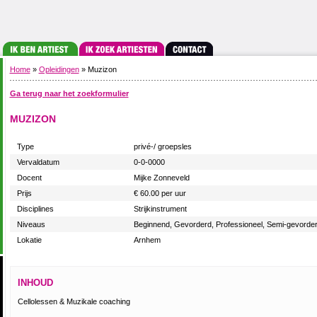
Home
»
Opleidingen
» Muzizon
Ga terug naar het zoekformulier
MUZIZON
Type
privé-/ groepsles
Vervaldatum
0-0-0000
Docent
Mijke Zonneveld
Prijs
€ 60.00 per uur
Disciplines
Strijkinstrument
Niveaus
Beginnend, Gevorderd, Professioneel, Semi-gevorde
Lokatie
Arnhem
INHOUD
Cellolessen & Muzikale coaching