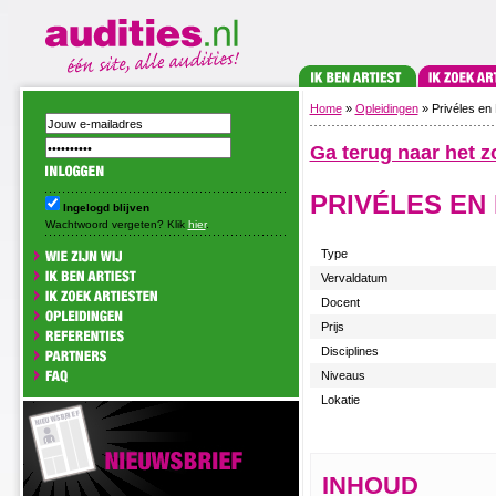
Home
»
Opleidingen
» Privéles en
Ga terug naar het z
PRIVÉLES EN
Ingelogd blijven
Wachtwoord vergeten? Klik
hier
.
Type
Vervaldatum
Docent
Prijs
Disciplines
Niveaus
Lokatie
INHOUD