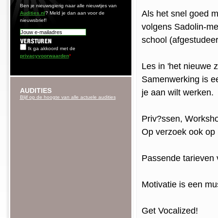
Ben je nieuwsgierig naar alle nieuwtjes van
Als het snel goed m
Audities.nl
? Meld je dan aan voor de
nieuwsbrief!
volgens Sadolin-met
school (afgestudeer
Ik ga akkoord met de
privacyvoorwaarden
*
Les in 'het nieuwe z
Samenwerking is een
AUDITIES
je aan wilt werken.
Blijf op de hoogte van alle actuele audities
Priv?ssen, Worksho
Op verzoek ook op l
Passende tarieven v
Motivatie is een mu
Get Vocalized!