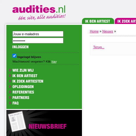
Home
»
Nieuws
»
Terug...
Ingelogd blijven
Wachtwoord vergeten? Klik
hier
.